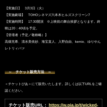
【実施日】 3月3日（火）
【実施劇場】 TOHOシネマズ六本木ヒルズスクリーン7
【実施時間】 17:30開演 ※上映前の舞台挨拶となります。終
映は20：40頃を予定。
【登壇者（予定／敬称略）】
高畑充希、清水美依紗、海宝直人、入野自由、kemio、ゆりやん
レトリィバァ
～ チケット販売方法 ～
＜チケットぴあ＞にて販売いたします。詳しくは以下URLをご確
認ください。
チケット販売URL：
https://w.pia.jp/t/wicked-