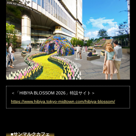
＜「HIBIYA BLOSSOM 2026」特設サイト＞
https://www.hibiya.tokyo-midtown.com/hibiya-blossom/
■サンマルクカフェ