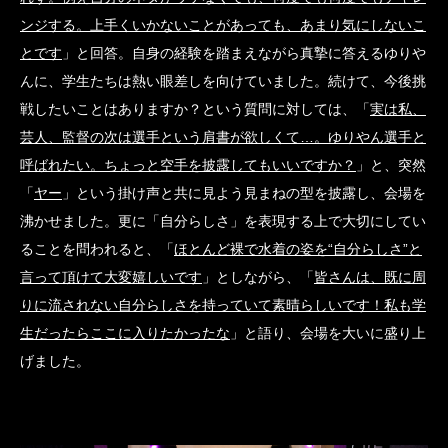
ンジする。上手くいかないことがあっても、あまり気にしないこ
とです
」と回答。自身の経験を踏まえながら真摯に答えるゆりや
んに、学生たちは熱い眼差しを向けていました。続けて、今後挑
戦したいことはありますか？という質問に対しては、「
実は私、
芸人、監督の次は選手という肩書が欲しくて…。ゆりやん選手と
呼ばれたい。ちょっと空手を披露してもいいですか？
」と、突然
「
ヤー
」という掛け声と共に見よう見まねの型を披露し、会場を
沸かせました。更に「自分らしさ」を表現する上で大切にしてい
ることを問われると、「
ほとんど裸で水着の姿を“自分らしさ”と
言って頂けて大変嬉しいです
」としながら、「
皆さんは、既に周
りに流されない自分らしさを持っていて素晴らしいです！私も学
生だったらここに入りたかったな
」と語り、会場を大いに盛り上
げました。