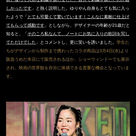
しかったです
」と熱く説明した。ゆりやん自身もとても気に入っ
たようで「
とても可愛くて驚いています！こんなに素敵に仕上げ
てもらって感動です
」としながら、デザイナーの年齢が21歳だと
知ると、「
そのころ私なんて、ノートにお気に入りの歌詞を写し
てただけでした
」とコメントし、更に笑いを誘いました。
学生た
ちがデザインから制作まで携わったコラボ商品は3月4日(水)より
阪急うめだ本店にて販売されるほか、ショーウィンドーでも展示
され、映画の世界観を存分に体感できる貴重な機会となっていま
す。