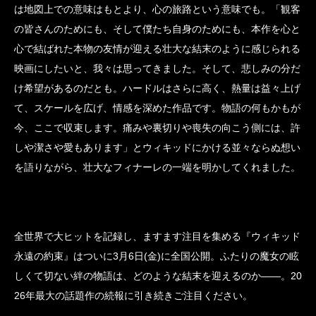
は地図上での意味はもとより、心の旅路という意味でも。「観客
の皆さんのためにも、そして僕たち自身のためにも、本作を心と
心で結ばれた本物の友情が迎える壮大な結末のように感じられる
映画にしたいと、我々は思ってきました。そして、悲しみの分だ
け希望があるのだとも。ハードルはさらに高く、熱量は益々上げ
て、スケールを広げ、情感を深めた作品です。物語の何もかもが
今、ここで収束します。痛みや裏切りや喪失の向こう側には、許
しや潔さや愛もあります」とウィキッドにかける並々ならぬ想い
を語りながら、壮大なフィナーレの一端を明かしてくれました。
全世界で大ヒットを記録し、ますます注目を集める『ウィキッド
永遠の約束』はついに3月6日(金)に全国公開。ふたりの魔女の眩
しくて切ない絆の物語は、どのような結末を迎えるのか――。20
26年最大の話題作の続報に引き続きご注目ください。