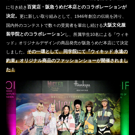
百貨店・阪急うめだ本店とのコラボレーションが
に引き続き
決定。
更に新しい取り組みとして、1946年創立の伝統を誇り、
大阪文化服
国内外のコンテストで数々の受賞者を輩出し続ける
装学院とのコラボレーション
し、所属学生10名による『ウィキ
ッド』オリジナルデザインの商品発売が阪急うめだ本店にて決定
その一環として、同学院にて『ウィキッド 永遠の
しました。
約束』オリジナル商品のファッションショーが開催されまし
た！