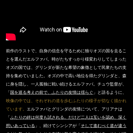
前作のラストで、自身の信念を守るために独りオズの国を去るこ
とを選んだエルファバ。時がたちすっかり様変わりしてしまった
オズの国では、グリンダが新たな希望の象徴として民衆たちの支
持を集めていました。オズの中で高い地位を得たグリンダと、森
に身を隠し、一人孤独に戦い続けるエルファバ。チュウ監督が、
「
国を巡る考えの前で、ふたりの友情は揺らぐ
」と語るように、
映像の中では、それぞれの道を歩むふたりの様子が切なく描かれ
ています。
エルファバとグリンダの友情について、アリアナは
「
ふたりの絆は何度も試される。だけど二人は互いを認め、深く
想いあっている
」、続けてシンシアが「
そして進むべく道が違う