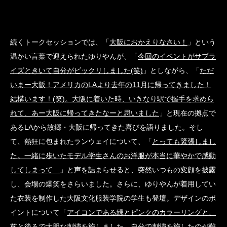
続くトークセッションでは、「
大阪におかえりなさい！
」という
温かい言葉で迎えられたゆりやんが、「
今回のイベントがサプラ
イズときいて自分がビックリしました(笑)
」としながら、「
ただ
いまー大阪！アメリカのLAより去年の11月に帰ってきました！
結構います！(笑)。大阪に着いた時、いきなり駅で握手を求めら
れて、あー大阪に帰ってきたなーと思いました
」と現在の拠点で
あるLAから故郷・大阪に帰ってきた喜びを語りました。そし
て、熱狂に包まれたランウェイについて、「
とっても緊張しまし
た。一緒に歩いたモデル学生さんのお洋服が本当に華やかで感動
してしまって…
」と声を詰まらせると、突然いつもの変顔を披露
し、会場の爆笑をさらいました。さらに、ゆりやんが着用してい
た衣装を制作した大阪文化服装学院の学生も登壇。デザインのポ
イントについて「
アイコンである緑とピンクのカラーリングと、
前と後ろで大胆な刺繍を施しました。自分で刺繍を施したのが難