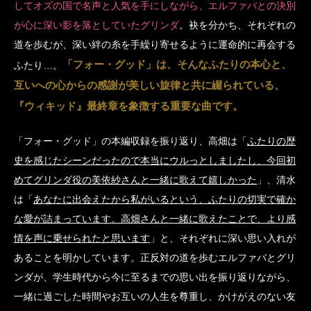
してオズの国で名声と人気を手にしながら、エルファバとの決別
が心に深い影を落としていたグリンダ
。袂を分かち、それぞれの
道を歩むが、深い絆の糸を手繰り寄せるように運命的に再会する
「フォー・グッド」は、そんなふたりの本心と、
ふたり…。
互いへの心からの感謝が美しい旋律と共に綴られている、
『ウィキッド』最終章を象徴する重要な曲です。
「フォー・グッド」の本編収録を振り返り、高畑は「
ふたりの歴
史を感じたシーンだったので本当にウルっとしましたし、今回初
めてグリンダ役の美依紗さんと一緒に歌えて嬉しかった
」、清水
は「
あなたに出会えたから私がいるという、ふたりの切実で確か
な愛が詰まっています。高畑さんと一緒に歌えたことで、より感
情を声に乗せられたと思います
」と、それぞれに深い思い入れが
あることを明かしています。正反対の道を歩むエルファバとグリ
ンダが、学生時代から今に至るまでの思い出を振り返りながら、
一緒に過ごした時間やお互いの人生を尊重し、かけがえのない友