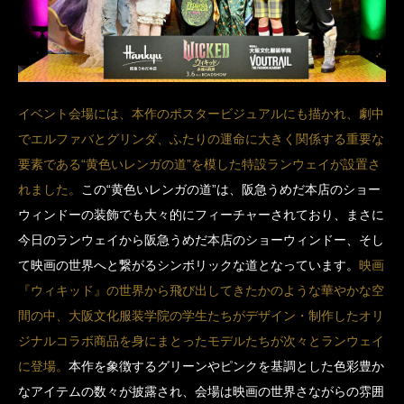
イベント会場には、本作のポスタービジュアルにも描かれ、劇中
でエルファバとグリンダ、ふたりの運命に大きく関係する重要な
要素である“黄色いレンガの道”を模した特設ランウェイが設置さ
れました。
この“黄色いレンガの道”は、阪急うめだ本店のショー
ウィンドーの装飾でも大々的にフィーチャーされており、まさに
今日のランウェイから阪急うめだ本店のショーウィンドー、そし
て映画の世界へと繋がるシンボリックな道となっています。
映画
『ウィキッド』の世界から飛び出してきたかのような華やかな空
間の中、大阪文化服装学院の学生たちがデザイン・制作したオリ
ジナルコラボ商品を身にまとったモデルたちが次々とランウェイ
に登場。
本作を象徴するグリーンやピンクを基調とした色彩豊か
なアイテムの数々が披露され、会場は映画の世界さながらの雰囲