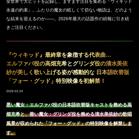
全世界で大ヒットを記録し、ますます注目を集める『ウィキッド
永遠の約束』。ふたりの魔女の眩しくて切ない物語は、どのよう
な結末を迎えるのか――。2026年最大の話題作の続報に引き続
きご注目ください。
『ウィキッド』最終章を象徴する代表曲…
エルファバ役の高畑充希とグリンダ役の清水美依
紗が美しく歌い上げる姿が感動的な 日本語吹替版
「フォー・グッド」特別映像を初解禁！
2026.02.24
悪い魔女：エルファバ役の日本語吹替版キャストを務める高
畑充希
と、
善い魔女：グリンダ役を務める清水美依紗
の歌唱
風景が収められた「フォー・グッド」の特別映像を解禁しま
す。