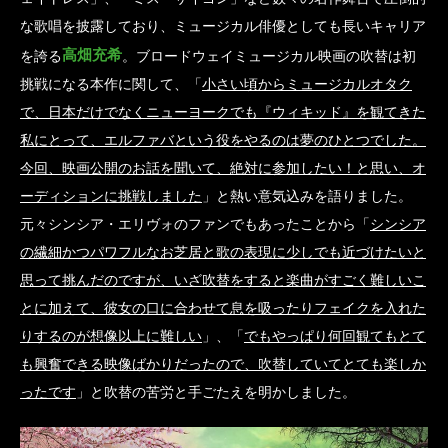
な歌唱を披露しており、ミュージカル俳優としても長いキャリア
高畑充希
を誇る
。ブロードウェイミュージカル映画の吹替は初
挑戦になる本作に関して、「
小さい頃からミュージカルオタク
で、日本だけでなくニューヨークでも『ウィキッド』を観てきた
私にとって、エルファバという役をやるのは夢のひとつでした。
今回、映画公開のお話を聞いて、絶対に参加したい！と思い、オ
ーディションに挑戦しました
」と熱い意気込みを語りました。
元々シンシア・エリヴォのファンでもあったことから「
シンシア
の繊細かつパワフルなお芝居と歌の表現に少しでも近づけたいと
思って挑んだのですが、いざ吹替をすると楽曲がすごく難しいこ
とに加えて、彼女の口に合わせて息を吸ったりフェイクを入れた
りするのが想像以上に難しい
」、「
でもやっぱり何回観てもとて
も興奮できる映像ばかりだったので、吹替していてとても楽しか
ったです
」と吹替の苦労と手ごたえを明かしました。