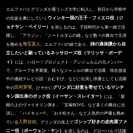
エルファバとグリンダが通うシズ大学に転入し、初日から学校中
ウィンキー国の王子・フィエロ役（ジ
の生徒を虜にしていく
ョナサン・ベイリー）
を演じるのは、子役時代から第一線で活
躍し、「アラジン」「ノートルダムの鐘」など数々の舞台で主演
海宝直人
姉の過保護から自
を務める
。エルファバの妹であり、
立したいと願っているネッサローズ役（マリッサ・ボーデ
ィ）
には、ハロー！プロジェクト・アンジュルムの元メンバー
で、グループを卒業後、様々なジャンルの舞台で活躍、現在放送
中の連続テレビ小説「おむすび」などに出演し俳優としても活躍
田村芽実
グリンダに好意を寄せているマンチ
中の
。ひそかに
キン国出身のボック役（イーサン・スレイター）
には、「屋
根の上のヴァイオリン弾き」「宝塚BOYS」など多くの舞台に出
演し、「ハイキュー!!」「おそ松さん」など人気作の声優も務め
入野自由
ゴシップ好きの皮肉屋ファ
ている
。グリンダの友人で
ニー役（ボーウェン・ヤン）
を演じるのは、グローバルで活躍