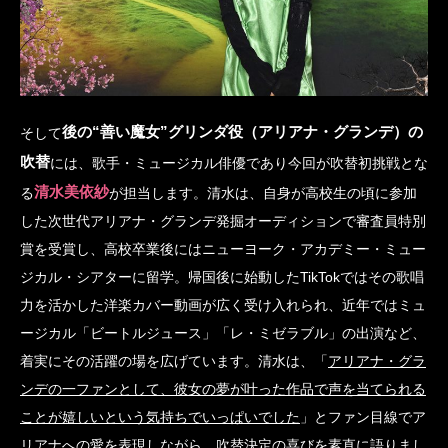
後の“善い魔女”グリンダ役（アリアナ・グランデ）の
そして
吹替
には、歌手・ミュージカル俳優であり今回が吹替初挑戦とな
清水美依紗
る
が担当します。清水は、自身が高校生の頃に参加
した次世代アリアナ・グランデ発掘オーディションで審査員特別
賞を受賞し、高校卒業後にはニューヨーク・アカデミー・ミュー
ジカル・シアターに留学。帰国後に始動したTikTokではその歌唱
力を活かした洋楽カバー動画が広く受け入れられ、近年ではミュ
ージカル「ビートルジュース」「レ・ミゼラブル」の出演など、
着実にその活躍の場を広げています。清水は、「
アリアナ・グラ
ンデの一ファンとして、彼女の夢が叶った作品で声を当てられる
ことが嬉しいという気持ちでいっぱいでした
」とファン目線でア
リアナへの愛を表現しながら、吹替決定の喜びを素直に語りまし