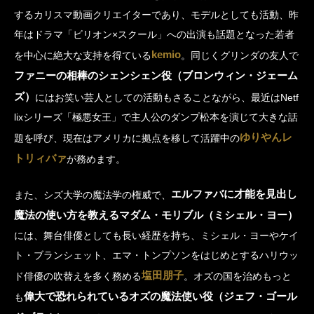
するカリスマ動画クリエイターであり、モデルとしても活動、昨
年はドラマ「ビリオン×スクール」への出演も話題となった若者
kemio
を中心に絶大な支持を得ている
。同じくグリンダの友人で
ファニーの相棒のシェンシェン役（ブロンウィン・ジェーム
ズ）
にはお笑い芸人としての活動もさることながら、最近はNetf
lixシリーズ「極悪女王」で主人公のダンプ松本を演じて大きな話
ゆりやんレ
題を呼び、現在はアメリカに拠点を移して活躍中の
トリィバァ
が務めます。
エルファバに才能を見出し
また、シズ大学の魔法学の権威で、
魔法の使い方を教えるマダム・モリブル（ミシェル・ヨー）
には、舞台俳優としても長い経歴を持ち、ミシェル・ヨーやケイ
ト・ブランシェット、エマ・トンプソンをはじめとするハリウッ
塩田朋子
ド俳優の吹替えを多く務める
。オズの国を治めもっと
偉大で恐れられているオズの魔法使い役（ジェフ・ゴール
も