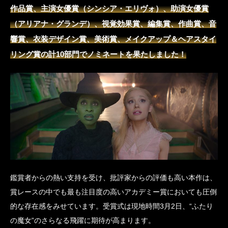
作品賞、主演女優賞（シンシア・エリヴォ）、助演女優賞
（アリアナ・グランデ）、視覚効果賞、編集賞、作曲賞、音
響賞、衣装デザイン賞、美術賞、メイクアップ＆ヘアスタイ
リング賞の計10部門でノミネートを果たしました！
鑑賞者からの熱い支持を受け、批評家からの評価も高い本作は、
賞レースの中でも最も注目度の高いアカデミー賞においても圧倒
的な存在感をみせています。受賞式は現地時間3月2日、“ふたり
の魔女”のさらなる飛躍に期待が高まります。