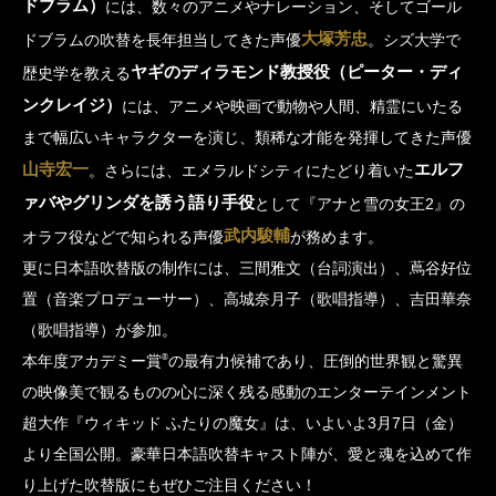
ドブラム）
には、数々のアニメやナレーション、そしてゴール
大塚芳忠
ドブラムの吹替を長年担当してきた声優
。シズ大学で
ヤギのディラモンド教授役（ピーター・ディ
歴史学を教える
ンクレイジ）
には、アニメや映画で動物や人間、精霊にいたる
まで幅広いキャラクターを演じ、類稀な才能を発揮してきた声優
山寺宏一
エルフ
。さらには、エメラルドシティにたどり着いた
ァバやグリンダを誘う語り手役
として『アナと雪の女王2』の
武内駿輔
オラフ役などで知られる声優
が務めます。
更に日本語吹替版の制作には、三間雅文（台詞演出）、蔦谷好位
置（音楽プロデューサー）、高城奈月子（歌唱指導）、吉田華奈
（歌唱指導）が参加。
®
本年度アカデミー賞
の最有力候補であり、圧倒的世界観と驚異
の映像美で観るものの心に深く残る感動のエンターテインメント
超大作『ウィキッド ふたりの魔女』は、いよいよ3月7日（金）
より全国公開。豪華日本語吹替キャスト陣が、愛と魂を込めて作
り上げた吹替版にもぜひご注目ください！