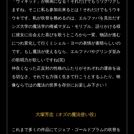
「ウィキッド」が映画になる！それだけでもうワクワクし
ますね。そこに私も参加出来るとは！それだけでもうウキ
ウキです。私が吹替を務めるのは、エルファバを見出だす
シズ大学の魔法学の権威マダム・モリブル。語りかける様
に彼女に出会えた喜びを歌うところから一変、物語が進む
につれ変化して行くミシェル・ヨーの表情が素晴らしいの
です。もし魔法が使えるなら、エルファバやグリンダ並み
の歌唱力が欲しいですね(笑)
仲良くなった正反対の性格のふたりがそれぞれの運命を辿
る切なさ、それでも力強く生きて行こうとするふたり。映
像ならではの魔法の世界を存分にお楽しみ下さい！
大塚芳忠（オズの魔法使い役）
これまで多くの作品にてジェフ・ゴールドブラムの吹替を