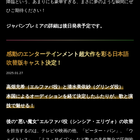
降臨という、あまりにも豪華すぎる、まさに夢のような瞬間にぜ
ひご期待ください！
ジャパンプレミアの詳細は後日発表予定です。
感動のエンターテインメント超大作を彩る日本語
吹替版キャスト決定！
2025.01.27
高畑充希（エルファバ役）と清水美依紗（グリンダ役）
本国によるオーディションを経て決定したふたりが、歌と演
技で魅せる！
後の“悪い魔女”エルファバ役（シンシア・エリヴォ）の吹替
を担当するのは、テレビや映画の他、「ピーター・パン」、「ウ
ェイトレス」、「ミス・サイゴン」など数々の名作舞台で圧倒的