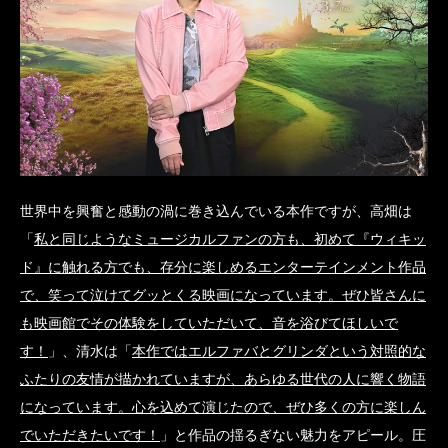
世界中を興奮と感動の渦に巻き込んでいる本作ですが、高畑は
「
私と同じようなミュージカルファンの方も、初めて『ウィキッ
ド』に触れる方でも、存分に楽しめるエンターテインメント作品
で、笑って泣けてグッとくる映画になっています。ぜひ皆さんに
も映画館でその体験をしていただいて、音を浴びてほしいで
す！
」、清水は「
本作ではエルファバとグリンダという対照的な
ふたりの友情が描かれていますが、あらゆる世代の人に響く物語
になっています。心を込めて演じたので、ぜひ多くの方に楽しん
でいただきたいです！
」と作品の揺るぎない魅力をアピール。圧