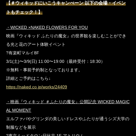
【＃ウィキッドにいこうキャンぺーン 以下の会場・イベン
トもチェック！】
・WICKED ×NAKED FLOWERS FOR YOU
映画『ウィキッド ふたりの魔女』の世界観を楽しむことができ
る光と花のアート体験イベント
?有楽町マルイ8F
3/1(土)〜3/9(日) 11:00〜19:00（最終受付：18:30）
※無料・事前予約制となっております。
詳細とご予約はこちら↓
https://naked.co.jp/works/24409
・映画『ウィキッド ＃ふたりの魔女』公開記念 WICKED MAGIC
AL MOMENT
エルファバやグリンダの美しいドレスやふたりが通うシズ大学の
制服などを展示
?東京ミッドタウン日比谷 1F アトリウム