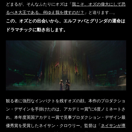
どまるが、そんなふたりにオズは「
我こそ、オズの偉大にして恐
るべき大王である。何ゆえ我を捜すのだ？
」と迫ります…。
この、オズとの出会いから、エルファバとグリンダの運命は
ドラマチックに動き出します。
観る者に強烈なインパクトを残すオズの顔。本作のプロダクショ
®
ン・デザインを手掛けたのは、アカデミー賞
に6度ノミネートさ
れ、本年度英国アカデミー賞で見事プロダクション・デザイン最
優秀賞を受賞したネイサン・クロウリー。監督は「
ネイサンが導