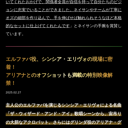
いてくれたおかげで、関係者全員が自信を持って自分たちのビジ
ョンに忠実でいることができました。ネイサンやチームが丁寧に
オズの細部を作り込んで、手を伸ばせば触れられそうなほど本格
的なセットに仕上げてくれたんです
」とネイサンの手腕を賞賛し
ています。
エルファバ役、シンシア・エリヴォの現場に密
着！
アリアナとのオフショットも満載の特別映像解
禁！
2025.02.27
主人公のエルファバを演じるシンシア・エリヴォによる名曲
「ザ・ウィザード・アンド・アイ」歌唱シーンから、宙吊り
の大胆なアクロバット、さらにはグリンダ役のアリアナ・グ