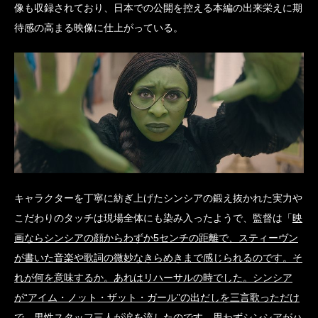
像も収録されており、日本での公開を控える本編の出来栄えに期
待感の高まる映像に仕上がっている。
キャラクターを丁寧に紡ぎ上げたシンシアの鍛え抜かれた実力や
こだわりのタッチは現場全体にも染み入ったようで、監督は「
映
画ならシンシアの顔からわずか5センチの距離で、スティーヴン
が書いた音楽や歌詞の微妙なきらめきまで感じられるのです。そ
れが何を意味するか。あれはリハーサルの時でした。シンシア
が“アイム・ノット・ザット・ガール”の出だしを三言歌っただけ
で、男性スタッフ三人が涙を流したのです。思わずシンシアがハ