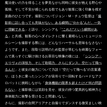
魔法使いの力を得ることを夢見ながら同時に彼女が抱える野心や
孤独、そして不安が感じられる歌でもあり観客に強く印象を残す
楽曲のひとつです。撮影についてジョン・M・チュウ監督は「
撮
影前に話し合っても意味がない。ある瞬間に“分かる”んだ。一気
に理解できる
」と語り、シンシアも「
“これだ”という瞬間があ
る
」と共感。観客の心へダイレクトに響く素晴らしいミュージカ
ルシーンを撮影する際には、どんなリハーサルも意味をなさない
ようです。また、段取り説明のため監督が草むらを綺麗なフォー
ムで真っすぐに駆け抜けるお茶目な映像の後には、「
シンシア・
エリヴォの演技力、そして歌唱力、さらにダンス。空だって飛べ
るんだ
」と彼女の魅力について力説！“空だって飛べる”の言葉通
り、ほうきに乗ったシンシアが宙吊りで一回転するハードなアク
ロバットに挑戦しながら「
身体機能の限界を超えたけど何の問題
もない
」と撮影後には笑顔を見せ、彼女の持つ驚異的な精神力と
身体能力に衝撃を受けること間違いなし。
さらに、撮影の合間アリアナと自撮りでダンスする微笑ましい映